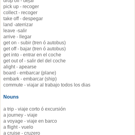
drop off - dejar
pick up - recoger
collect - recoger
take off - despegar
land -aterrizar
leave -salir
arrive - llegar
get on - subir (tren ó autobus)
get off - bajar (tren ó autobus)
get into - entrar en el coche
get out of - salir del del coche
alight - apearse
board - embarcar (plane)
embark - embarcar (ship)
commute - viajar al trabajo todos los dias
Nouns
a trip - viaje corto ó excursión
a journey - viaje
a voyage - viaje en barco
a flight - vuelo
a cruise - cruzero