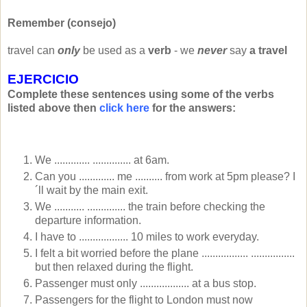
Remember (consejo)
travel can
only
be used as a
verb
- we
never
say
a travel
EJERCICIO
Complete these sentences using some of the verbs
listed above then
click here
for the answers:
We ............. .............. at 6am.
Can you ............. me .......... from work at 5pm please? I
´ll wait by the main exit.
We ........... .............. the train before checking the
departure information.
I have to .................. 10 miles to work everyday.
I felt a bit worried before the plane ................. ................
but then relaxed during the flight.
Passenger must only .................. at a bus stop.
Passengers for the flight to London must now