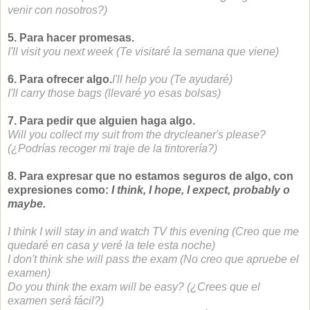
venir con nosotros?)
5. Para hacer promesas.
I'll visit you next week (Te visitaré la semana que viene)
6. Para ofrecer algo.
I'll help you (Te ayudaré)
I'll carry those bags (llevaré yo esas bolsas)
7. Para pedir que alguien haga algo.
Will you collect my suit from the drycleaner's please?
(¿Podrías recoger mi traje de la tintorería?)
8. Para expresar que no estamos seguros de algo, con
expresiones como:
I think, I hope, I expect, probably o
maybe.
I think I will stay in and watch TV this evening (Creo que me
quedaré en casa y veré la tele esta noche)
I don't think she will pass the exam (No creo que apruebe el
examen)
Do you think the exam will be easy? (¿Crees que el
examen será fácil?)