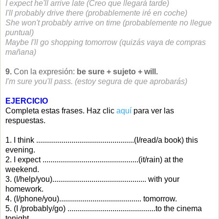
I expect he'll arrive late (Creo que llegará tarde)
I'll probably drive there (probablemente iré en coche)
She won't probably arrive on time (probablemente no llegue
puntual)
Maybe I'll go shopping tomorrow (quizás vaya de compras
mañana)
9.
Con la expresión:
be sure + sujeto + will.
I'm sure you'll pass. (estoy segura de que aprobarás)
EJERCICIO
Completa estas frases. Haz clic
aquí
para ver las
respuestas.
1. I think ..................................................(I/read/a book) this
evening.
2. I expect .................................................(it/rain) at the
weekend.
3. (I/help/you)................................................ with your
homework.
4. (I/phone/you).......................................... tomorrow.
5. (I /probably/go) .............................................to the cinema
tonight.