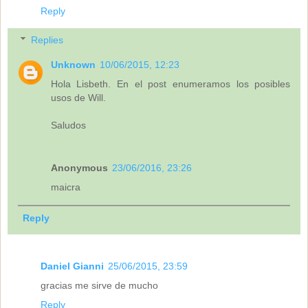
Reply
Replies
Unknown
10/06/2015, 12:23
Hola Lisbeth. En el post enumeramos los posibles
usos de Will.
Saludos
Anonymous
23/06/2016, 23:26
maicra
Reply
Daniel Gianni
25/06/2015, 23:59
gracias me sirve de mucho
Reply