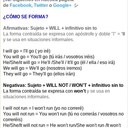
de
Facebook
,
Twitter
o
Google+
シ
¿CÓMO SE FORMA?
Afirmativas: Sujeto + WILL + infinitivo sin to
La forma contraída se expresa con apóstrofe y doble "l" =
'll
y se usa en situaciones informales.
I will go = I'll go ( yo iré)
You will go = You'll go (tú irás / vosotros iréis)
He/She/it will go = He'll /She'll / It'll go (él / ella / eso irá)
We will go = We'll go (nosotros iremos)
They will go = They'll go (ellos irán)
Negativas: Sujeto + WILL NOT / WON'T + infinitivo sin to
La forma contraída se expresa con
won't
y se usa en
situaciones informales.
I will not run = I won't run (yo no correré)
You will not run = You won't run (tú no correrás / vosotros no
correréis)
He/She/It will not run = He won't run/She won't run /It won't