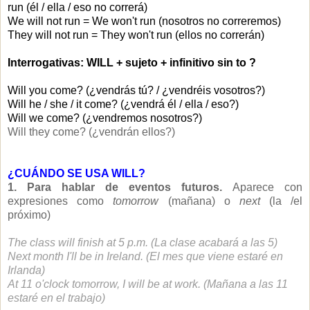
run (él / ella / eso no correrá)
We will not run = We won't run (nosotros no correremos)
They will not run = They won't run (ellos no correrán)
Interrogativas: WILL + sujeto + infinitivo sin to ?
Will you come? (¿vendrás tú? / ¿vendréis vosotros?)
Will he / she / it come? (¿vendrá él / ella / eso?)
Will we come? (¿vendremos nosotros?)
Will they come? (¿vendrán ellos?)
¿CUÁNDO SE USA WILL?
1. Para hablar de eventos futuros.
Aparece con
expresiones como
tomorrow
(mañana) o
next
(la /el
próximo)
The class will finish at 5 p.m. (La clase acabará a las 5)
Next month I'll be in Ireland. (El mes que viene estaré en
Irlanda)
At 11 o'clock tomorrow, I will be at work. (Mañana a las 11
estaré en el trabajo)