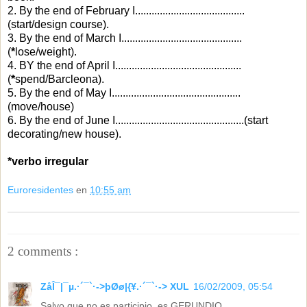
2. By the end of February I........................................
(start/design course).
3. By the end of March I............................................
(
*
lose/weight).
4. BY the end of April I..............................................
(
*
spend/Barcleona).
5. By the end of May I...............................................
(move/house)
6. By the end of June I...............................................(start
decorating/new house).
*verbo irregular
Euroresidentes
en
10:55 am
2 comments :
ZåÎ¯|¯µ.·´¯`·->þØø|{¥.·´¯`·-> XUL
16/02/2009, 05:54
Salvo que no es participio, es GERUNDIO...