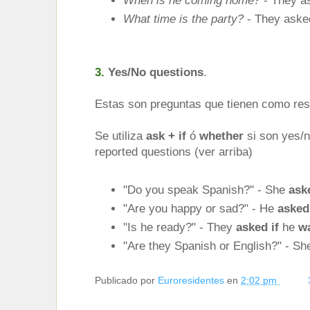
When is he coming home?
- They a
What time is the party?
- They asked
3.
Yes/No questions
.
Estas son preguntas que tienen como res
Se utiliza
ask + if
ó
whether
si son yes/
reported questions (ver arriba)
"Do you speak Spanish?" - She
ask
"Are you happy or sad?" - He
aske
"Is he ready?" - They
asked
if
he
w
"Are they Spanish or English?" - S
Publicado por
Euroresidentes
en
2:02 pm