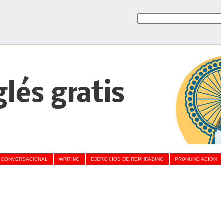
lés gratis
 CONVERSACIONAL
WRITING
EJERCICIOS DE REPHRASING
PRONUNCIACIÓN