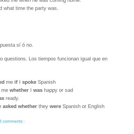
sked me when he was coming home.
 what time the party was.
puesta sí ó no.
no questions. Los tiempos funcionan igual que en
ed
me
if
I
spoke
Spanish
d
me
whether
I
was
happy or sad
as
ready.
he
asked whether
they
were
Spanish or English
3 comments :