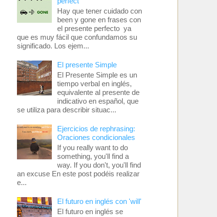
perfect
Hay que tener cuidado con
been y gone en frases con
el presente perfecto ya
que es muy fácil que confundamos su
significado. Los ejem...
El presente Simple
El Presente Simple es un
tiempo verbal en inglés,
equivalente al presente de
indicativo en español, que
se utiliza para describir situac...
Ejercicios de rephrasing:
Oraciones condicionales
If you really want to do
something, you'll find a
way. If you don't, you'll find
an excuse En este post podéis realizar
e...
El futuro en inglés con 'will'
El futuro en inglés se