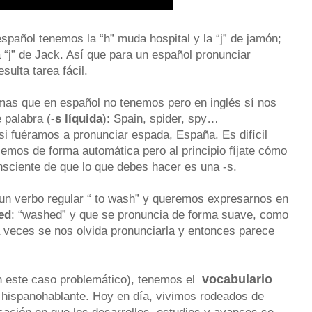
español tenemos la “h” muda hospital y la “j” de jamón;
la “j” de Jack. Así que para un español pronunciar
sulta tarea fácil.
mas que en español no tenemos pero en inglés sí nos
e palabra (
-s líquida
): Spain, spider, spy…
i fuéramos a pronunciar espada, España. Es difícil
cemos de forma automática pero al principio fíjate cómo
nsciente de que lo que debes hacer es una -s.
n verbo regular “ to wash” y queremos expresarnos en
ed
: “washed” y que se pronuncia de forma suave, como
 a veces se nos olvida pronunciarla y entonces parece
vocabulario
en este caso problemático), tenemos el
 hispanohablante. Hoy en día, vivimos rodeados de