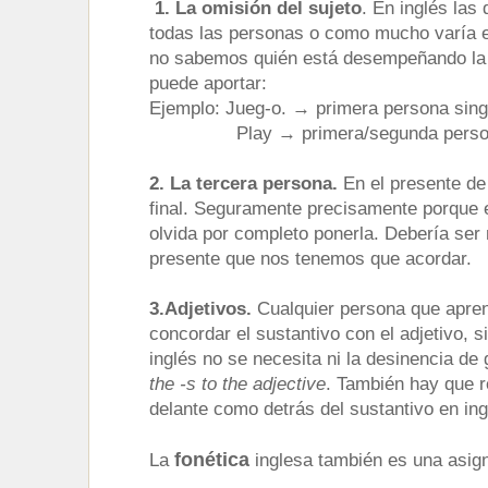
1. La omisión del sujeto
. En inglés las
todas las personas o como mucho varía en
no sabemos quién está desempeñando la ac
puede aportar:
Ejemplo: Jueg-o. → primera persona sing
Play → primera/segunda persona del 
2. La tercera persona.
En el presente de i
final. Seguramente precisamente porque el
olvida por completo ponerla. Debería ser 
presente que nos tenemos que acordar.
3.Adjetivos.
Cualquier persona que apre
concordar el sustantivo con el adjetivo, 
inglés no se necesita ni la desinencia d
the -s to the adjective
. También hay que 
delante como detrás del sustantivo en ing
fonética
La
inglesa también es una asig