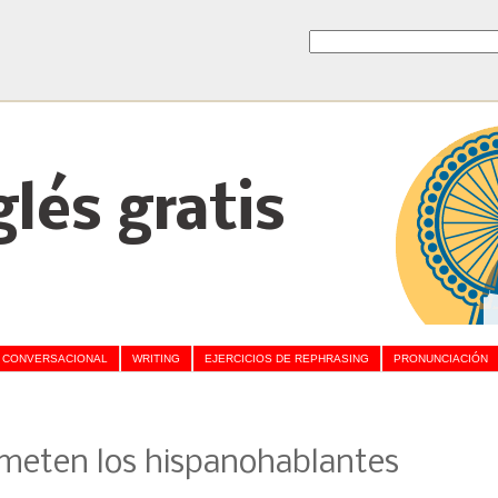
glés gratis
 CONVERSACIONAL
WRITING
EJERCICIOS DE REPHRASING
PRONUNCIACIÓN
meten los hispanohablantes