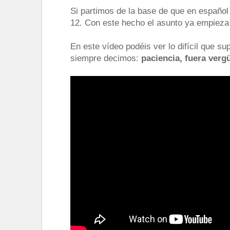
Si partimos de la base de que en español
12. Con este hecho el asunto ya empieza
En este vídeo podéis ver lo difícil que s
siempre decimos:
paciencia, fuera vergü