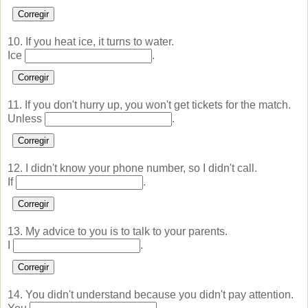
Corregir
10. If you heat ice, it turns to water.
Ice
.
Corregir
11. If you don't hurry up, you won't get tickets for the match.
Unless
.
Corregir
12. I didn't know your phone number, so I didn't call.
If
.
Corregir
13. My advice to you is to talk to your parents.
I
.
Corregir
14. You didn't understand because you didn't pay attention.