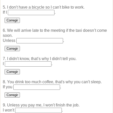
5. I don't have a bicycle so I can't bike to work.
If I
.
Corregir
6. We will arrive late to the meeting if the taxi doesn’t come
soon.
Unless
.
Corregir
7. I didn't know, that’s why I didn't tell you.
I
.
Corregir
8. You drink too much coffee, that's why you can't sleep.
If you
.
Corregir
9. Unless you pay me, I won't finish the job.
I won't
.