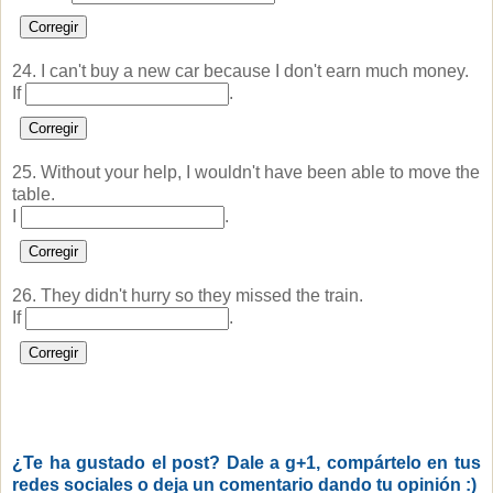
Corregir
24. I can't buy a new car because I don't earn much money.
If
.
Corregir
25. Without your help, I wouldn't have been able to move the
table.
I
.
Corregir
26. They didn't hurry so they missed the train.
If
.
Corregir
¿Te ha gustado el post? Dale a g+1, compártelo en tus
redes sociales o deja un comentario dando tu opinión :)