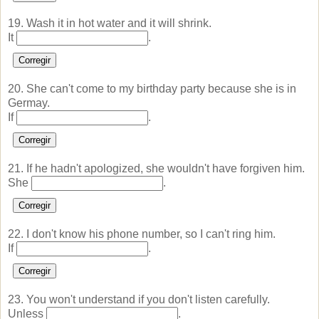
19. Wash it in hot water and it will shrink.
It
.
Corregir
20. She can't come to my birthday party because she is in
Germay.
If
.
Corregir
21. If he hadn't apologized, she wouldn't have forgiven him.
She
.
Corregir
22. I don't know his phone number, so I can't ring him.
If
.
Corregir
23. You won't understand if you don't listen carefully.
Unless
.