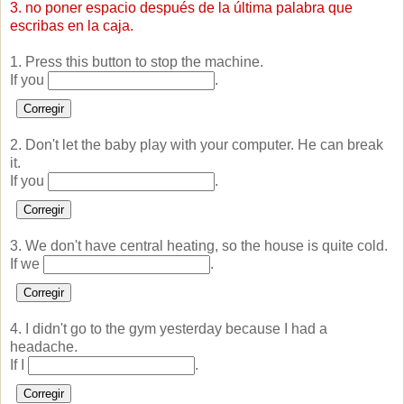
3. no poner espacio después de la última palabra que
escribas en la caja.
1. Press this button to stop the machine.
If you
.
Corregir
2. Don't let the baby play with your computer. He can break
it.
If you
.
Corregir
3. We don't have central heating, so the house is quite cold.
If we
.
Corregir
4. I didn't go to the gym yesterday because I had a
headache.
If I
.
Corregir