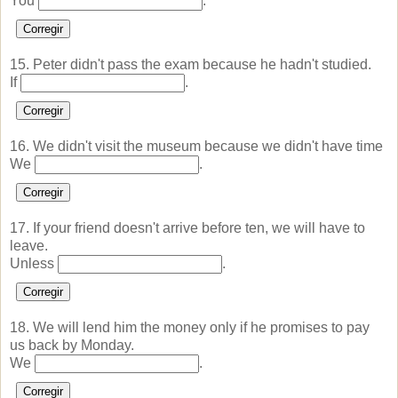
You
.
Corregir
15. Peter didn't pass the exam because he hadn't studied.
If
.
Corregir
16. We didn't visit the museum because we didn't have time
We
.
Corregir
17. If your friend doesn't arrive before ten, we will have to
leave.
Unless
.
Corregir
18. We will lend him the money only if he promises to pay
us back by Monday.
We
.
Corregir