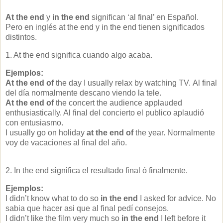
At the end
y
in the end
significan ‘al final’ en Español.
Pero en
inglés
at the end y in the end tienen significados
distintos.
1. At the end significa cuando algo acaba.
Ejemplos:
At the end of
the day I usually relax by watching TV.
Al final
del día normalmente descano viendo la tele.
At the end of
the concert the audience applauded
enthusiastically.
Al final del concierto el publico aplaudió
con entusiasmo.
I usually go on holiday
at the end of
the year.
Normalmente
voy de vacaciones al final del año.
2. In
the end significa el resultado final ó finalmente.
Ejemplos:
I didn’t know what to do so
in the end
I asked for advice.
No
sabia que hacer asi que al final pedí consejos.
I didn’t like the film very much so
in the end
I left before it