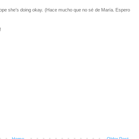
I hope she’s doing okay. (Hace mucho que no sé de María. Espero
!
Home
Older Post