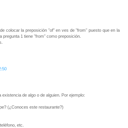
9 de colocar la preposición "of" en ves de "from" puesto que en la
la pregunta 1 tiene "from" como preposición.
s.
2:50
a existencia de algo o de alguien. Por ejemplo:
epe? (¿Conoces este restaurante?)
teléfono, etc.