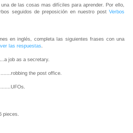
 una de las cosas mas difíciles para aprender. Por ello,
rbos seguidos de preposición en nuestro post
Verbos
nes en inglés, completa las siguientes frases con una
 ver las respuestas
.
.......a job as a secretary.
..........robbing the post office.
..........UFOs.
..6 pieces.