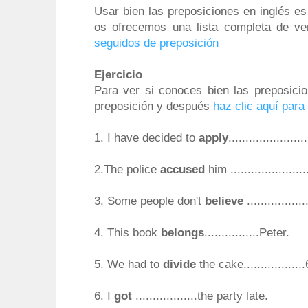
Usar bien las preposiciones en inglés es
os ofrecemos una lista completa de ve
seguidos de preposición
Ejercicio
Para ver si conoces bien las preposicio
preposición y después
haz clic aquí para
1. I have decided to
apply
...................
2.The police
accused
him ....................
3. Some people don't
believe
...............
4. This book
belongs
................Peter.
5. We had to
divide
the cake................
6. I
got
..................the party late.