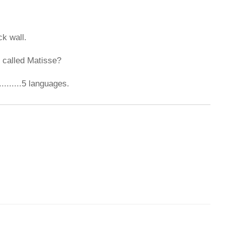
rick wall.
tist called Matisse?
...........5 languages.