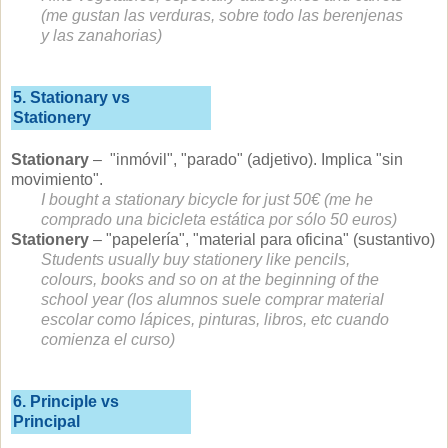
(me gustan las verduras, sobre todo las berenjenas
y las zanahorias)
5. Stationary vs
Stationery
Stationary
– "inmóvil", "parado" (adjetivo). Implica "sin
movimiento".
I bought a stationary bicycle for just 50€ (me he
comprado una bicicleta estática por sólo 50 euros)
Stationery
– "papelería", "material para oficina" (sustantivo)
Students usually buy stationery like pencils,
colours, books and so on at the beginning of the
school year (los alumnos suele comprar material
escolar como lápices, pinturas, libros, etc cuando
comienza el curso)
6. Principle vs
Principal