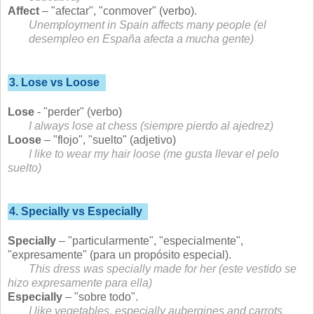
Affect
– "afectar", "conmover" (verbo).
Unemployment in Spain affects many people (el
desempleo en España afecta a mucha gente)
3. Lose vs Loose
Lose
- "perder" (verbo)
I always lose at chess (siempre pierdo al ajedrez)
Loose
– "flojo", "suelto" (adjetivo)
I like to wear my hair loose (me gusta llevar el pelo
suelto)
4. Specially vs Especially
Specially
– "particularmente", "especialmente",
"expresamente" (para un propósito especial).
This dress was specially made for her (este vestido se
hizo expresamente para ella)
Especially
– "sobre todo".
I like vegetables, especially aubergines and carrots