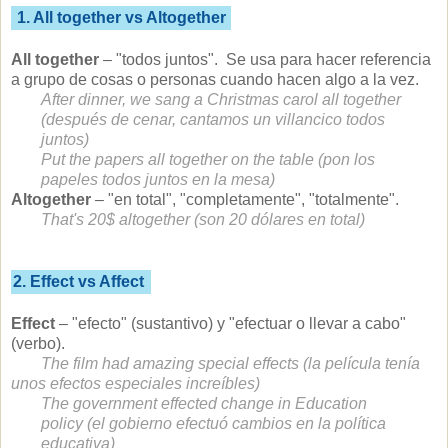
1. All together vs Altogether
All together
– "todos juntos". Se usa para hacer referencia
a grupo de cosas o personas cuando hacen algo a la vez.
After dinner, we sang a Christmas carol all together
(después de cenar, cantamos un villancico todos
juntos)
Put the papers all together on the table (pon los
papeles todos juntos en la mesa)
Altogether
– "en total", "completamente", "totalmente".
That's 20$ altogether (son 20 dólares en total)
2. Effect vs Affect
Effect
– "efecto" (sustantivo) y "efectuar o llevar a cabo"
(verbo).
The film had amazing special effects (la película tenía
unos efectos especiales increíbles)
The government effected change in Education
policy (el gobierno efectuó cambios en la política
educativa)