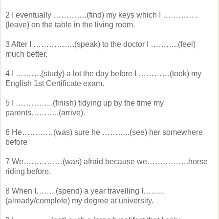
2 I eventually ………….(find) my keys which I …………..
(leave) on the table in the living room.
3 After I …………….(speak) to the doctor I ………..(feel)
much better.
4 I ……….(study) a lot the day before I …………(took) my
English 1st Certificate exam.
5 I …………...(finish) tidying up by the time my
parents………..(arrive).
6 He…………(was) sure he ………..(see) her somewhere
before
7 We……………(was) afraid because we…………….horse
riding before.
8 When I……..(spend) a year travelling I….......
(already/complete) my degree at university.