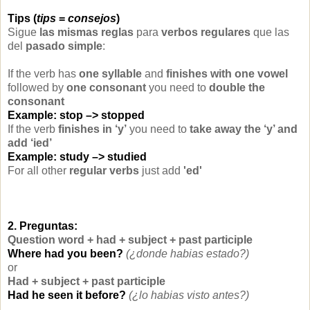
Tips (
tips
=
consejos
)
Sigue
las mismas reglas
para
verbos regulares
que las
del
pasado simple
:
If the verb has
one syllable
and
finishes with one vowel
followed by
one consonant
you need to
double the
consonant
Example: stop –> stopped
If the verb
finishes in ‘y’
you need to
take away the ‘y’ and
add ‘ied’
Example: study –> studied
For all other
regular verbs
just add
'ed'
2. Preguntas:
Question word + had + subject + past participle
Where had you been?
(¿donde habias estado?)
or
Had + subject + past participle
Had he seen it before?
(¿lo habias visto antes?)