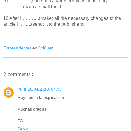
9 I …………..(eat) such a large breakfast that I only
………….(had) a small lunch .
10 After I ………..(make) all the necessary changes to the
article I ……..(send) it to the publishers.
Euroresidentes
en
9:40 am
2 comments :
Phill
26/04/2010, 04:33
Muy buena la explicacion
Muchas gracias.
FC
Reply