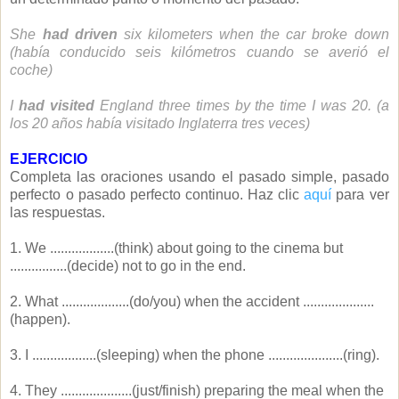
She
had driven
six kilometers when the car broke down
(había conducido seis kilómetros cuando se averió el
coche)
I
had visited
England three times by the time I was 20. (a
los 20 años había visitado Inglaterra tres veces)
EJERCICIO
Completa las oraciones usando el pasado simple, pasado
perfecto o pasado perfecto continuo. Haz clic
aquí
para ver
las respuestas.
1. We ..................(think) about going to the cinema but
................(decide) not to go in the end.
2. What ...................(do/you) when the accident ....................
(happen).
3. I ..................(sleeping) when the phone .....................(ring).
4. They ....................(just/finish) preparing the meal when the