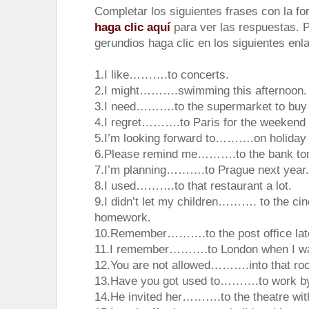
Completar los siguientes frases con la fo
haga clic aquí
para ver las respuestas. 
gerundios haga clic en los siguientes enl
1.I like……….to concerts.
2.I might……….swimming this afternoon.
3.I need……….to the supermarket to buy 
4.I regret……….to Paris for the weekend
5.I’m looking forward to……….on holiday
6.Please remind me……….to the bank to
7.I’m planning……….to Prague next year.
8.I used……….to that restaurant a lot.
9.I didn’t let my children………. to the cin
homework.
10.Remember……….to the post office later 
11.I remember……….to London when I was
12.You are not allowed……….into that room
13.Have you got used to……….to work b
14.He invited her……….to the theatre wit