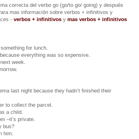
rma correcta del verbo go (go/to go/ going) y después
Para mas información sobre verbos + infinitivos y
aces -
verbos + infinitivos
y
mas verbos + infinitivos
something for lunch.
 because everything was so expensive.
 next week.
morrow.
ema last night because they hadn’t finished their
to collect the parcel.
 a child.
 –it’s private.
y bus?
h him.