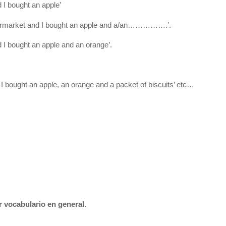
 I bought an apple’
upermarket and I bought an apple and a/an…………….’.
 I bought an apple and an orange’.
I bought an apple, an orange and a packet of biscuits’ etc…
r vocabulario en general.