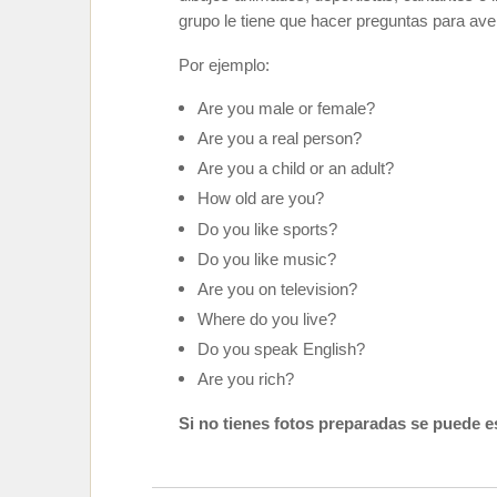
grupo le tiene que hacer preguntas para ave
Por ejemplo:
Are you male or female?
Are you a real person?
Are you a child or an adult?
How old are you?
Do you like sports?
Do you like music?
Are you on television?
Where do you live?
Do you speak English?
Are you rich?
Si no tienes fotos preparadas se puede es