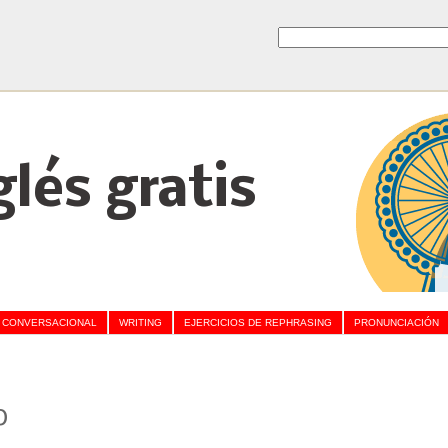
glés gratis
 CONVERSACIONAL
WRITING
EJERCICIOS DE REPHRASING
PRONUNCIACIÓN
o