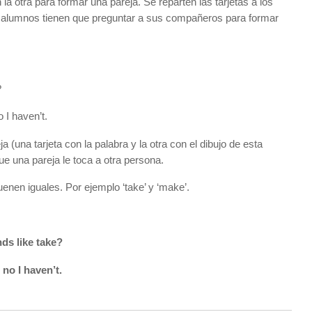
en la otra para formar una pareja. Se reparten las tarjetas a los
s alumnos tienen que preguntar a sus compañeros para formar
?
 I haven’t.
a (una tarjeta con la palabra y la otra con el dibujo de esta
ue una pareja le toca a otra persona.
nen iguales. Por ejemplo ‘take’ y ‘make’.
ds like take?
 no I haven’t.