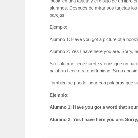
‘book’ en una tarjeta y el dibujo de un libro 
alumnos. Después de mirar sus tarjetas lo
parejas.
Ejemplo:
Alumno 1: Have you got a picture of a book
Alumno 2: Yes I have here you are. Sorry, no
Si el alumno tiene suerte y consigue un parej
palabra) tiene otra oportunidad. Si no consig
También se puede jugar con palabras que sue
Ejemplo:
Alumno 1: Have you got a word that soun
Alumno 2: Yes I have here you are. Sorry,