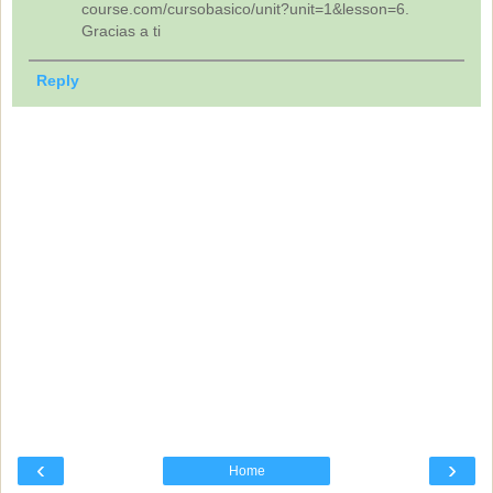
course.com/cursobasico/unit?unit=1&lesson=6.
Gracias a ti
Reply
‹
›
Home