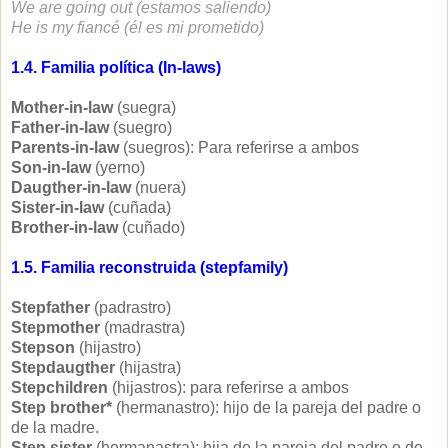
We are going out (estamos saliendo)
He is my fiancé (él es mi prometido)
1.4. Familia política (In-laws)
Mother-in-law
(suegra)
Father-in-law
(suegro)
Parents-in-law
(suegros): Para referirse a ambos
Son-in-law
(yerno)
Daugther-in-law
(nuera)
Sister-in-law
(cuñada)
Brother-in-law
(cuñado)
1.5. Familia reconstruida (stepfamily)
Stepfather
(padrastro)
Stepmother
(madrastra)
Stepson
(hijastro)
Stepdaugther
(hijastra)
Stepchildren
(hijastros): para referirse a ambos
Step brother*
(hermanastro): hijo de la pareja del padre o
de la madre.
Step sister
(hermanastra): hija de la pareja del padre o de