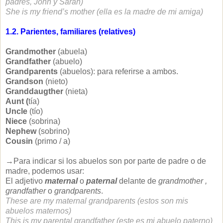
padres, John y Sarah)
She is my friend’s mother (ella es la madre de mi amiga)
1.2. Parientes, familiares (relatives)
Grandmother
(abuela)
Grandfather
(abuelo)
Grandparents
(abuelos): para referirse a ambos.
Grandson
(nieto)
Granddaugther
(nieta)
Aunt (
tía)
Uncle
(tío)
Niece
(sobrina)
Nephew
(sobrino)
Cousin
(primo / a)
→Para indicar si los abuelos son por parte de padre o de
madre, podemos usar:
El adjetivo
maternal
o
paternal
delante de
grandmother ,
grandfather
o
grandparents
.
These are my maternal grandparents (estos son mis
abuelos maternos)
This is my parental grandfather (este es mi abuelo paterno)