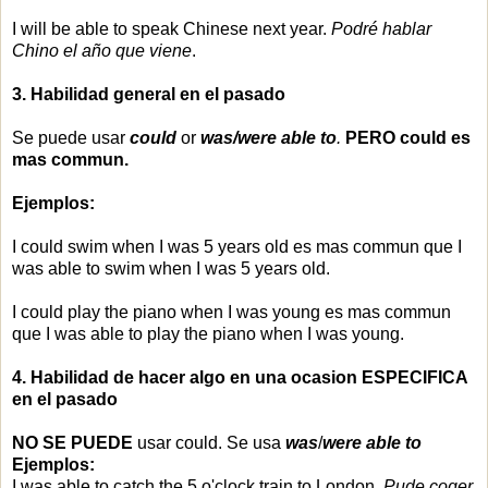
I will be able to speak Chinese next year.
Podré hablar
Chino el año que viene
.
3. Habilidad general en el pasado
Se puede usar
could
or
was/were able to
.
PERO could es
mas commun.
Ejemplos:
I could swim when I was 5 years old es mas commun que I
was able to swim when I was 5 years old.
I could play the piano when I was young es mas commun
que I was able to play the piano when I was young.
4. Habilidad de hacer algo en una ocasion ESPECIFICA
en el pasado
NO SE PUEDE
usar could. Se usa
was
/
were able to
Ejemplos:
I was able to catch the 5 o'clock train to London.
Pude coger