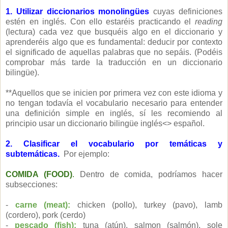
1.
Utilizar
diccionarios monolingües
cuyas definiciones
estén en inglés. Con ello estaréis practicando el
reading
(lectura) cada vez que busquéis algo en el diccionario y
aprenderéis algo que es fundamental: deducir por contexto
el significado de aquellas palabras que no sepáis. (Podéis
comprobar más tarde la traducción en un diccionario
bilingüe).
**Aquellos que se inicien por primera vez con este idioma y
no tengan todavía el vocabulario necesario para entender
una definición simple en inglés, sí les recomiendo al
principio usar un diccionario bilingüe inglés<> español.
2.
Clasificar el vocabulario por temáticas
y
subtemáticas.
Por ejemplo:
COMIDA (FOOD)
.
Dentro de comida, podríamos hacer
subsecciones:
-
carne (meat):
chicken (pollo), turkey (pavo), lamb
(cordero), pork (cerdo)
-
pescado (fish):
tuna (atún), salmon (salmón), sole