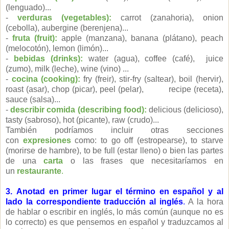
(lenguado)...
-
verduras (vegetables):
carrot (zanahoria), onion
(cebolla), aubergine (berenjena)...
-
fruta (fruit):
apple (manzana), banana (plátano), peach
(melocotón), lemon (limón)...
-
bebidas (drinks):
water (agua), coffee (café), juice
(zumo), milk (leche), wine (vino) ...
-
cocina (cooking):
fry (freir), stir-fry (saltear), boil (hervir),
roast (asar), chop (picar), peel (pelar), recipe (receta),
sauce (salsa)...
-
describir comida (describing food):
delicious (delicioso),
tasty (sabroso), hot (picante), raw (crudo)...
También podríamos incluir otras secciones
con
expresiones
como: to go off (estropearse), to starve
(morirse de hambre), to be full (estar lleno) o bien las partes
de una
carta
o las frases que necesitaríamos en
un
restaurante
.
3.
Anotad
en primer lugar el término en español y al
lado la correspondiente traducción al inglés
.
A la hora
de hablar o escribir en inglés, lo más común (aunque no es
lo correcto) es que pensemos en español y traduzcamos al