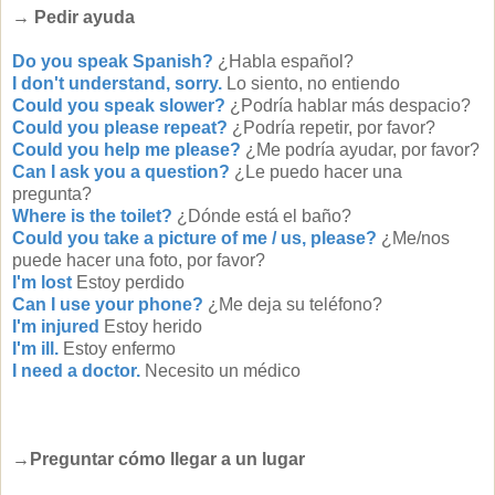
→ Pedir ayuda
Do you speak Spanish?
¿Habla español?
I don't understand, sorry.
Lo siento, no entiendo
Could you speak slower?
¿Podría hablar más despacio?
Could you please repeat?
¿Podría repetir, por favor?
Could you help me please?
¿Me podría ayudar, por favor?
Can I ask you a question?
¿Le puedo hacer una
pregunta?
Where is the toilet?
¿Dónde está el baño?
Could you take a picture of me / us, please?
¿Me/nos
puede hacer una foto, por favor?
I'm lost
Estoy perdido
Can I use your phone?
¿Me deja su teléfono?
I'm injured
Estoy herido
I'm ill.
Estoy enfermo
I need a doctor.
Necesito un médico
→Preguntar cómo llegar a un lugar