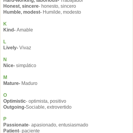
Hard-working, laborious-
Trabajador
Honest, sincere
- honesto, sincero
Humble, modest-
Humilde, modesto
K
Kind-
Amable
L
Lively-
Vivaz
N
Nice-
simpático
M
Mature-
Maduro
O
Optimistic
- optimista, positivo
Outgoing-
Sociable, extrovertido
P
Passionate
- apasionado, entusiasmado
Patient
- paciente