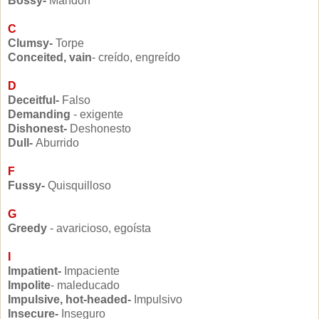
Bossy-
Mandón
C
Clumsy-
Torpe
Conceited, vain
- creído, engreído
D
Deceitful-
Falso
Demanding
- exigente
Dishonest-
Deshonesto
Dull-
Aburrido
F
Fussy-
Quisquilloso
G
Greedy
- avaricioso, egoísta
I
Impatient-
Impaciente
Impolite
- maleducado
Impulsive, hot-headed-
Impulsivo
Insecure-
Inseguro