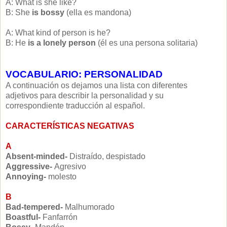
A: What is she like?
B:
She
is bossy
(ella es mandona)
A: What kind of person is he?
B: He
is a lonely person
(él es una persona solitaria)
VOCABULARIO: PERSONALIDAD
A continuación os dejamos una lista con diferentes
adjetivos para describir la personalidad y su
correspondiente traducción al español.
CARACTERÍSTICAS NEGATIVAS
A
Absent-minded-
Distraído, despistado
Aggressive-
Agresivo
Annoying-
molesto
B
Bad-tempered-
Malhumorado
Boastful-
Fanfarrón