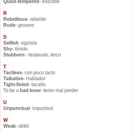
Quick-tempered
- irascible
R
Rebellious
- rebelde
Rude
- grosero
S
Selfish
-egoísta
Shy-
tímido
Stubborn
- testarudo, terco
T
Tactless
- con poco tacto
Talkative-
Hablador
Tight-fisted
- tacaño
To be a
bad loser
-tener mal perder
U
Unpunctual
- impuntual
W
Weak
- débil