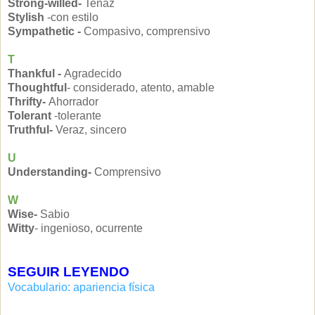
Strong-willed-
Tenaz
Stylish
-con estilo
Sympathetic -
Compasivo, comprensivo
T
Thankful -
Agradecido
Thoughtful
- considerado, atento, amable
Thrifty-
Ahorrador
Tolerant
-tolerante
Truthful-
Veraz, sincero
U
Understanding-
Comprensivo
W
Wise-
Sabio
Witty
- ingenioso, ocurrente
SEGUIR LEYENDO
Vocabulario: apariencia física